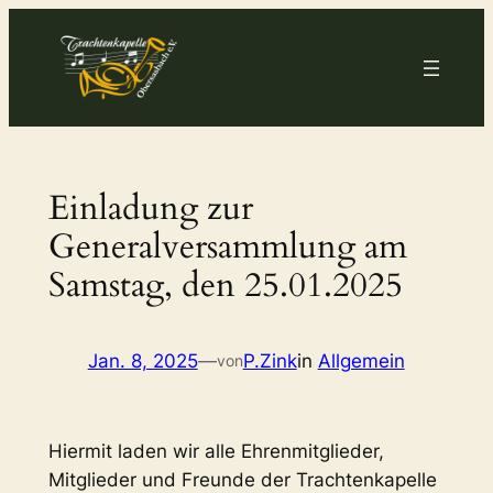
Zum
Inhalt
springen
Einladung zur
Generalversammlung am
Samstag, den 25.01.2025
Jan. 8, 2025
—
P.Zink
in
Allgemein
von
Hiermit laden wir alle Ehrenmitglieder,
Mitglieder und Freunde der Trachtenkapelle