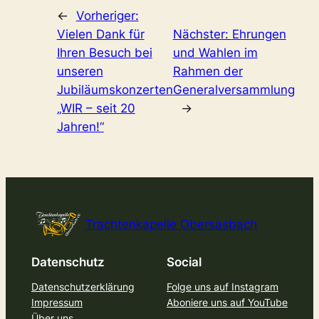
←
Vorheriger:
Vielen Dank für
Nächster:
Ehrungen
Ihren Besuch bei
und Wahlen im
unseren
Rahmen der
Jubiläumskonzerten
Generalversammlung
„WIR – seit 20
→
Jahren!“
Trachtenkapelle Obersasbach
Datenschutz
Social
Datenschutzerklärung
Folge uns auf Instagram
Impressum
Aboniere uns auf YouTube
Über uns