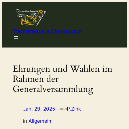
Zum
Inhalt
springen
Trachtenkapelle Obersasbach
Ehrungen und Wahlen im
Rahmen der
Generalversammlung
Jan. 29, 2025
—
P.Zink
von
in
Allgemein