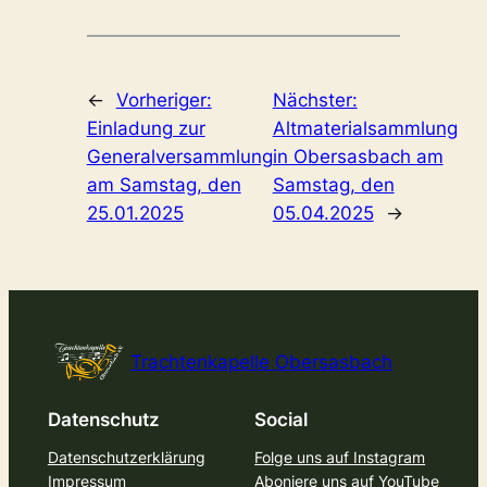
←
Vorheriger:
Nächster:
Einladung zur
Altmaterialsammlung
Generalversammlung
in Obersasbach am
am Samstag, den
Samstag, den
25.01.2025
05.04.2025
→
Trachtenkapelle Obersasbach
Datenschutz
Social
Datenschutzerklärung
Folge uns auf Instagram
Impressum
Aboniere uns auf YouTube