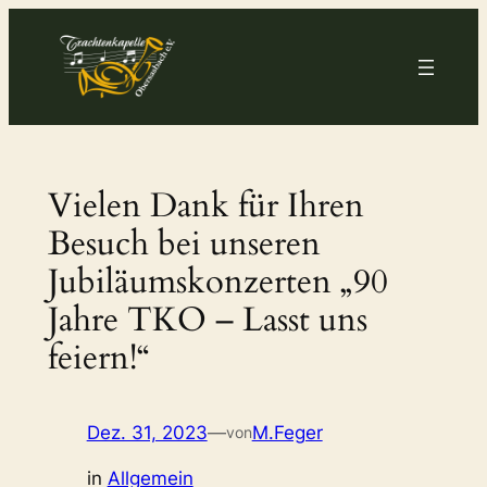
Zum
Inhalt
springen
Vielen Dank für Ihren
Besuch bei unseren
Jubiläumskonzerten „90
Jahre TKO – Lasst uns
feiern!“
Dez. 31, 2023
—
M.Feger
von
in
Allgemein