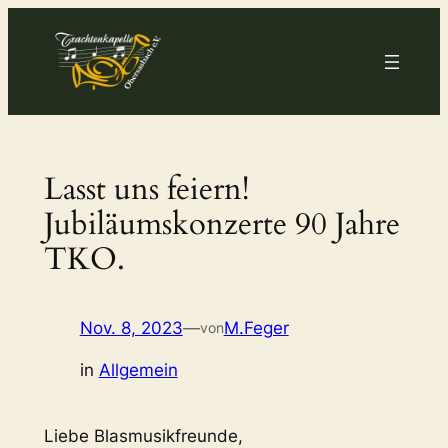
Zum
Inhalt
springen
Lasst uns feiern!
Jubiläumskonzerte 90 Jahre
TKO.
Nov. 8, 2023
—
M.Feger
von
in
Allgemein
Liebe Blasmusikfreunde,