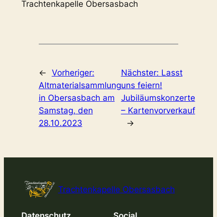
Trachtenkapelle Obersasbach
←
Vorheriger:
Nächster:
Lasst
Altmaterialsammlung
uns feiern!
in Obersasbach am
Jubiläumskonzerte
Samstag, den
– Kartenvorverkauf
28.10.2023
→
Trachtenkapelle Obersasbach
Datenschutz
Social