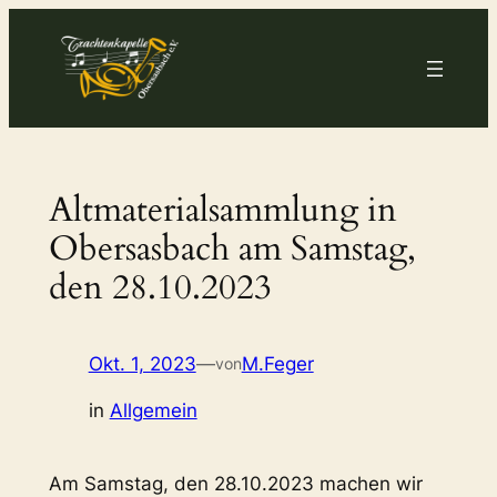
Zum
Inhalt
springen
Altmaterialsammlung in
Obersasbach am Samstag,
den 28.10.2023
Okt. 1, 2023
—
M.Feger
von
in
Allgemein
Am Samstag, den 28.10.2023 machen wir