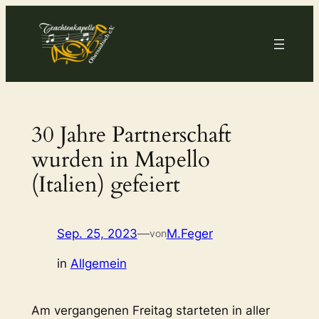
Zum
Inhalt
springen
30 Jahre Partnerschaft
wurden in Mapello
(Italien) gefeiert
Sep. 25, 2023
—
M.Feger
von
in
Allgemein
Am vergangenen Freitag starteten in aller