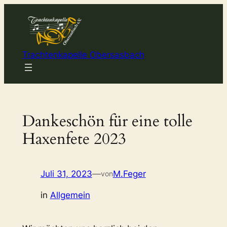
Zum
Inhalt
springen
Trachtenkapelle Obersasbach
Dankeschön für eine tolle
Haxenfete 2023
Juli 31, 2023
—
M.Feger
von
in
Allgemein