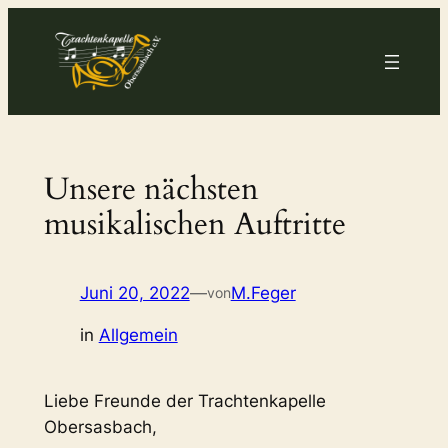
Zum
Inhalt
springen
Unsere nächsten
musikalischen Auftritte
Juni 20, 2022
—
M.Feger
von
in
Allgemein
Liebe Freunde der Trachtenkapelle
Obersasbach,