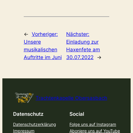
←
Vorheriger:
Nächster:
Unsere
Einladung zur
musikalischen
Haxenfete am
Auftritte im Juni
30.07.2022
→
Trachtenkapelle Obersasbach
Datenschutz
Social
Datenschutzerklärung
Folge uns auf Instagram
Impressum
Aboniere uns auf YouTube