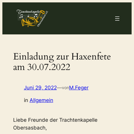
Zum
Inhalt
springen
Einladung zur Haxenfete
am 30.07.2022
Juni 29, 2022
—
M.Feger
von
in
Allgemein
Liebe Freunde der Trachtenkapelle
Obersasbach,