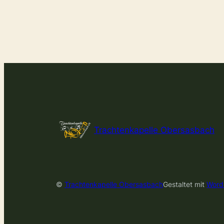
Trachtenkapelle Obersasbach
©
Trachtenkapelle Obersasbach
Gestaltet mit
Word