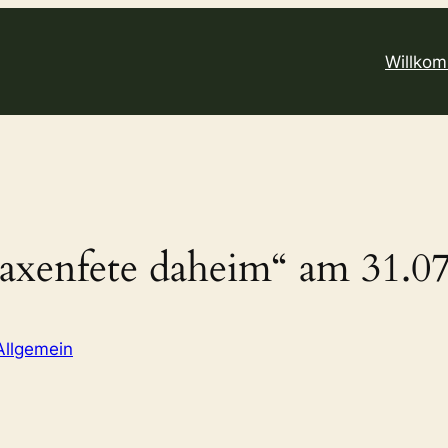
Willko
xenfete daheim“ am 31.07
Allgemein