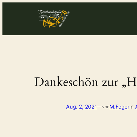
Zum
Inhalt
springen
Dankeschön zur „Ha
Aug. 2, 2021
—
M.Feger
in
von