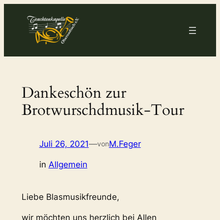
Zum
Inhalt
springen
Dankeschön zur
Brotwurschdmusik-Tour
Juli 26, 2021
—
M.Feger
von
in
Allgemein
Liebe Blasmusikfreunde,
wir möchten uns herzlich bei Allen