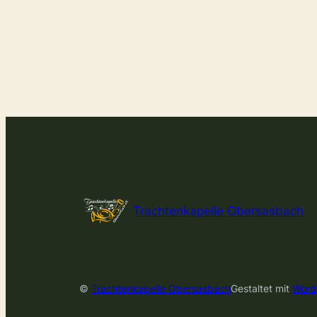
Trachtenkapelle Obersasbach
©
Trachtenkapelle Obersasbach
Gestaltet mit
Word