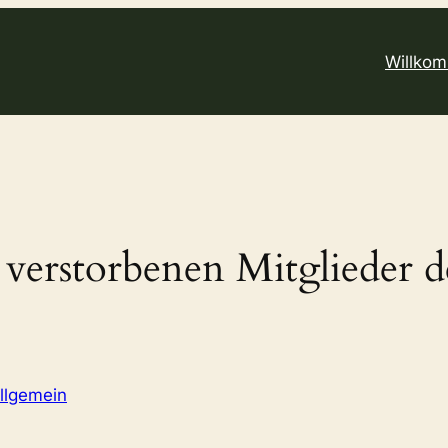
Willko
e verstorbenen Mitglieder 
llgemein