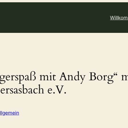
Willko
agerspaß mit Andy Borg“ m
ersasbach e.V.
llgemein