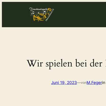
Zum
Inhalt
springen
Wir spielen bei der 
Juni 19, 2023
—
M.Feger
i
von