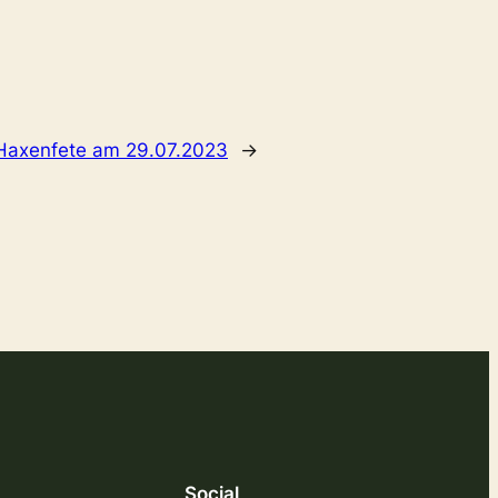
 Haxenfete am 29.07.2023
→
Social