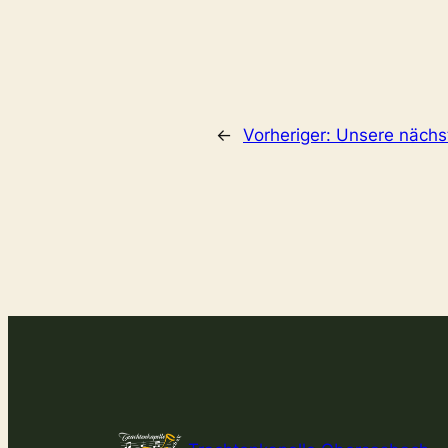
←
Vorheriger:
Unsere nächs