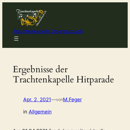
Zum
Inhalt
springen
Trachtenkapelle Obersasbach
Ergebnisse der
Trachtenkapelle Hitparade
Apr. 2, 2021
—
M.Feger
von
in
Allgemein