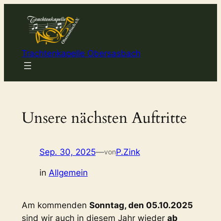
Zum
Inhalt
springen
Trachtenkapelle Obersasbach
Unsere nächsten Auftritte
Sep. 30, 2025
—
P.Zink
von
in
Allgemein
Am kommenden
Sonntag, den 05.10.2025
sind wir auch in diesem Jahr wieder
ab