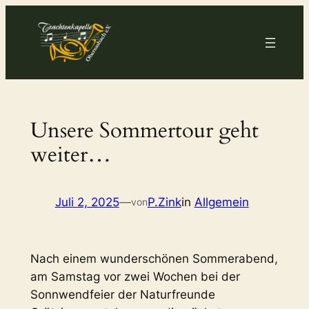
Zum
Inhalt
springen
Unsere Sommertour geht
weiter…
Juli 2, 2025
—
P.Zink
in
Allgemein
von
Nach einem wunderschönen Sommerabend,
am Samstag vor zwei Wochen bei der
Sonnwendfeier der Naturfreunde