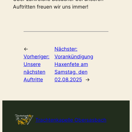
Auftritten freuen wir uns immer!
←
Nächster:
Vorheriger:
Vorankündigung
Unsere
Haxenfete am
nächsten
Samstag, den
Auftritte
02.08.2025
→
Trachtenkapelle Obersasbach