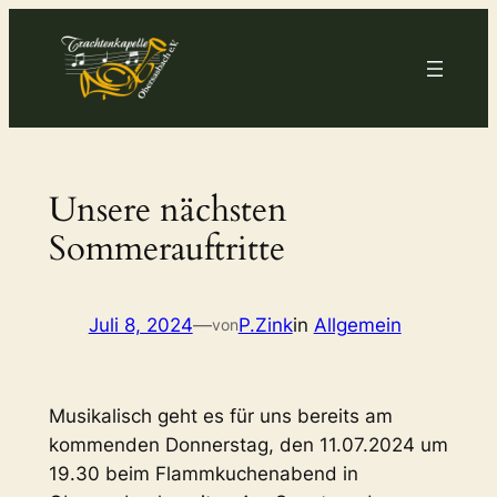
Zum
Inhalt
springen
Unsere nächsten
Sommerauftritte
Juli 8, 2024
—
P.Zink
in
Allgemein
von
Musikalisch geht es für uns bereits am
kommenden Donnerstag, den 11.07.2024 um
19.30 beim Flammkuchenabend in