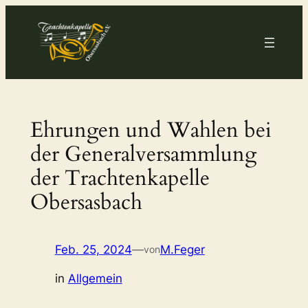
Zum
Inhalt
springen
Ehrungen und Wahlen bei
der Generalversammlung
der Trachtenkapelle
Obersasbach
Feb. 25, 2024
—
M.Feger
von
in
Allgemein