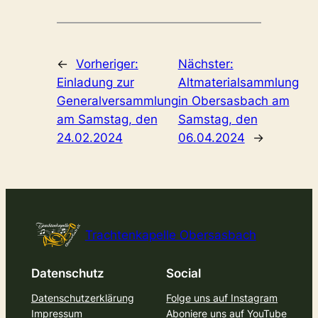
←
Vorheriger:
Nächster:
Einladung zur
Altmaterialsammlung
Generalversammlung
in Obersasbach am
am Samstag, den
Samstag, den
24.02.2024
06.04.2024
→
Trachtenkapelle Obersasbach
Datenschutz
Social
Datenschutzerklärung
Folge uns auf Instagram
Impressum
Aboniere uns auf YouTube