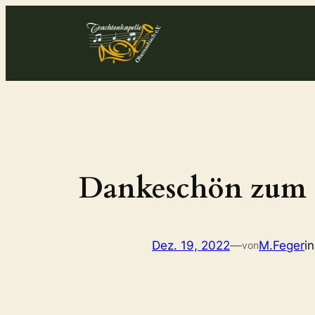
Zum
Inhalt
springen
Dankeschön zum Go
Dez. 19, 2022
—
M.Feger
i
von