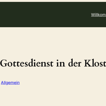
Willko
ttesdienst in der Klost
n
Allgemein