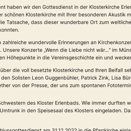
 haben wir den Gottesdienst in der Klosterkirche Erl
r schönen Klosterkirche mit Ihrer besonderen Akustik m
ie Tatsache, dass dieser wunderbare Ort zum weltlich
 konnten.
n zahlreiche wundervolle Erinnerungen an Kirchenkonze
. Unsere Konzerte „Wenn die Liebe nicht wär…“ im Müns
hen Höhepunkte in die Vereinsgeschichte ein und wecke
ber die voll besetzte Klosterkirche und Ihren Beifall s
en Solisten Leon Guggenbühler, Patrick Zink, Lisa Bür
her von der Presse, der uns zum spontanen Fototermin
Schwestern des Kloster Erlenbads. Wie immer durften wi
trunk in den Speisesaal des Klosters eingeladen. Dan
lussgottesdienst am 31.12.2022 in die Pfarrkirche einl