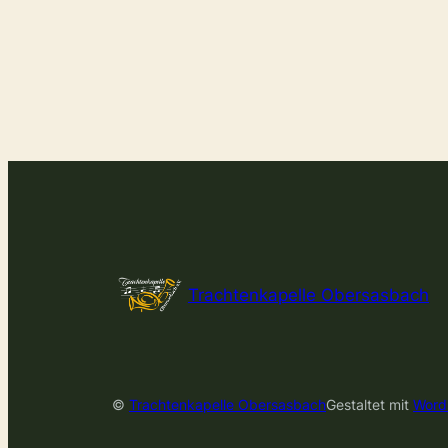
Trachtenkapelle Obersasbach
©
Trachtenkapelle Obersasbach
Gestaltet mit
Word